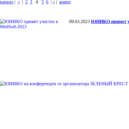
начало
|
«
|
2
3
4
5
6
|
»
|
конец
09.03.2023
ЮНИКО примет уч