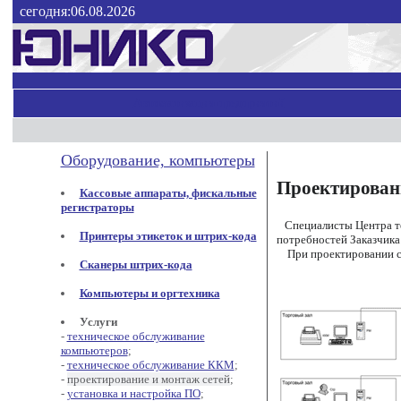
сегодня:06.08.2026
Автоматизация предприятий
Оборудование, компьютеры
Проектировани
Кассовые аппараты, фискальные
регистраторы
Специалисты Центра те
Принтеры этикеток и штрих-кода
потребностей Заказчика
При проектировании се
Сканеры штрих-кода
Компьютеры и оргтехника
Услуги
-
техническое обслуживание
компьютеров
;
-
техническое обслуживание ККМ
;
-
проектирование и монтаж сетей
;
-
установка и настройка ПО
;