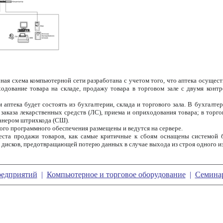
я схема компьютерной сети разработана с учетом того, что аптека осущест
ходование товара на складе, продажу товара в торговом зале с двумя конт
аптека будет состоять из бухгалтерии, склада и торгового зала. В бухгалтер
 заказа лекарственных средств (ЛС), приема и оприходования товара; в торг
анером штрихкода (СШ).
о программного обеспечения размещены и ведутся на сервере.
а продажи товаров, как самые критичные к сбоям оснащены системой бе
 дисков, предотвращающей потерю данных в случае выхода из строя одного из
редприятий
|
Компьютерное и торговое оборудование
|
Семина