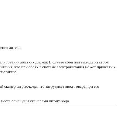
ения аптеки.
лирования жестких дисков. В случае сбоя или выхода из строя
тания, что при сбоях в системе электропитания может привести к
менованию.
й сканер штрих-кода, что затрудняет ввод товара при его
е места оснащены сканерами штрих-кода.