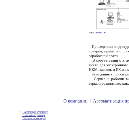
увеличить
Приведенная структурна
товаров, прием и опри
заработной платы.
В соответствии с этим 
место для электронного
ККМ, кассовым ПК и ск
Базы данных прикладног
Сервер и рабочие мест
зеркалирования жестких
О компании
|
Автоматизация п
•
На главную страницу
•
В начало страницы
•
Поставить закладку