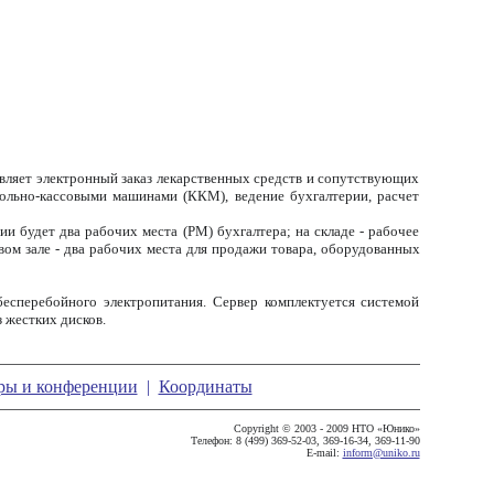
вляет электронный заказ лекарственных средств и сопутствующих
рольно-кассовыми машинами (ККМ), ведение бухгалтерии, расчет
ии будет два рабочих места (РМ) бухгалтера; на складе - рабочее
овом зале - два рабочих места для продажи товара, оборудованных
сперебойного электропитания. Сервер комплектуется системой
 жестких дисков.
ры и конференции
|
Координаты
Copyright © 2003 - 2009 НТО «Юнико»
Телефон: 8 (499) 369-52-03, 369-16-34, 369-11-90
E-mail:
inform@uniko.ru