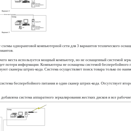
схемы одноранговой компьютерной сети для 3 вариантов технического оснащ
риантов.
очего места используется мощный компьютер, но не оснащенный системой зерка
дет потеря информации. Компьютеры не оснащены системой бесперебойного пи
вуют сканеры штрих-кода. Система осуществляет поиск товара только по наи
система бесперебойного питания и один сканер штрих-кода. Отсутствует второ
 добавлена система аппаратного зеркалирования жестких дисков и все рабочи