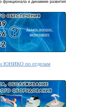
ню функционала и динамике развития
Задать вопрос
менеджеру
ии ЮНИКО по отделам