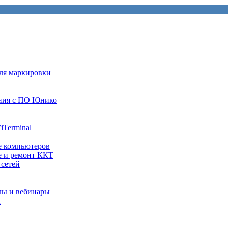
ля маркировки
ния с ПО Юнико
iTerminal
е компьютеров
е и ремонт ККТ
 сетей
лы и вебинары
ы