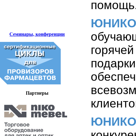
помощь
ЮНИК
обучаю
Семинары, конференции
горяче
подарк
обесп
всево
Партнеры
клиенто
ЮНИК
конкуре