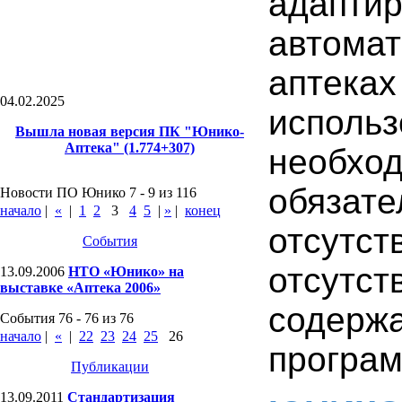
адапт
автома
аптек
04.02.2025
исполь
Вышла новая версия ПК "Юнико-
Аптека" (1.774+307)
необхо
обяза
Новости ПО Юнико 7 - 9 из 116
начало
|
«
|
1
2
3
4
5
|
»
|
конец
отсутс
События
отсут
13.09.2006
НТО «Юнико» на
выставке «Аптека 2006»
содерж
События 76 - 76 из 76
начало
|
«
|
22
23
24
25
26
програм
Публикации
13.09.2011
Стандартизация