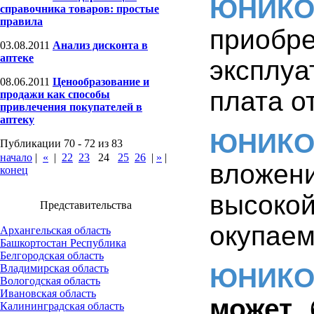
ЮНИК
справочника товаров: простые
правила
приобре
03.08.2011
Анализ дисконта в
аптеке
эксплу
08.06.2011
Ценообразование и
плата о
продажи как способы
привлечения покупателей в
аптеку
ЮНИК
Публикации 70 - 72 из 83
начало
|
«
|
22
23
24
25
26
|
»
|
вложен
конец
высок
Представительства
окупаем
Архангельская область
Башкортостан Республика
Белгородская область
Владимирская область
ЮНИК
Вологодская область
Ивановская область
может 
Калининградская область