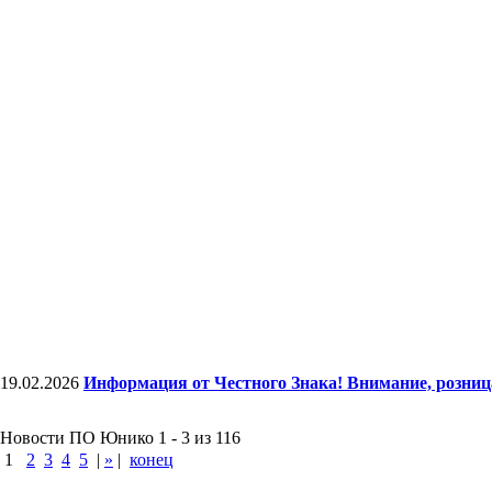
19.02.2026
Информация от Честного Знака! Внимание, розни
Новости ПО Юнико 1 - 3 из 116
1
2
3
4
5
|
»
|
конец