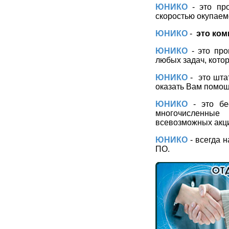
ЮНИКО
- это пр
скоростью окупаем
ЮНИКО
-
это ком
ЮНИКО
- это про
любых задач, кото
ЮНИКО
-
это шта
оказать Вам помощ
ЮНИКО
- это бе
многочисленные
всевозможных акци
ЮНИКО
- всегда 
ПО.