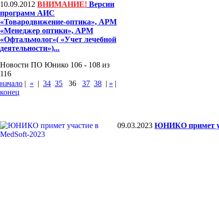
10.09.2012
ВНИМАНИЕ!
Версии
программ АИС
«Товародвижение-оптика», АРМ
«Менеджер оптики», АРМ
«Офтальмолог»( «Учет лечебной
деятельности»)...
Новости ПО Юнико 106 - 108 из
116
начало
|
«
|
34
35
36
37
38
|
»
|
конец
09.03.2023
ЮНИКО примет уч