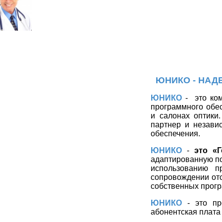
ЮНИКО - НАД
ЮНИКО
-
это ко
программного обес
и салонах оптики
партнер и незави
обеспечения.
ЮНИКО
-
это «
адаптированную по
использованию п
сопровождении отсу
собственных прогр
ЮНИКО
- это про
абонентская плата 