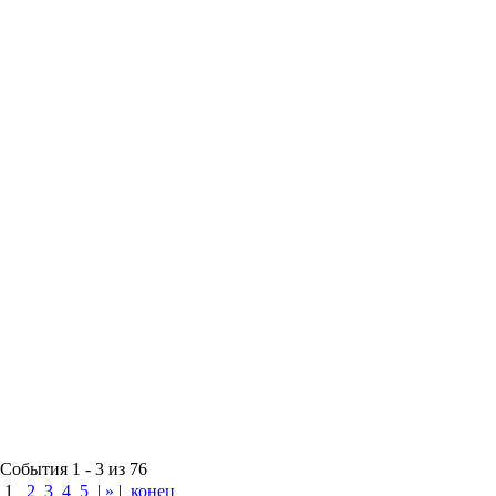
События 1 - 3 из 76
1
2
3
4
5
|
»
|
конец