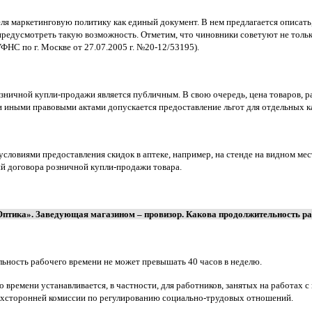
я маркетинговую политику как единый документ. В нем предлагается описать, 
предусмотреть такую возможность. Отметим, что чиновники советуют не тольк
НС по г. Москве от 27.07.2005 г. №20-12/53195).
озничной купли-продажи является публичным. В свою очередь, цена товаров, р
 и иными правовыми актами допускается предоставление льгот для отдельных к
словиями предоставления скидок в аптеке, например, на стенде на видном мес
ий договора розничной купли-продажи товара.
«Оптика». Заведующая магазином – провизор. Какова продолжительность р
льность рабочего времени не может превышать 40 часов в неделю.
ремени устанавливается, в частности, для работников, занятых на работах с 
ехсторонней комиссии по регулированию социально-трудовых отношений.