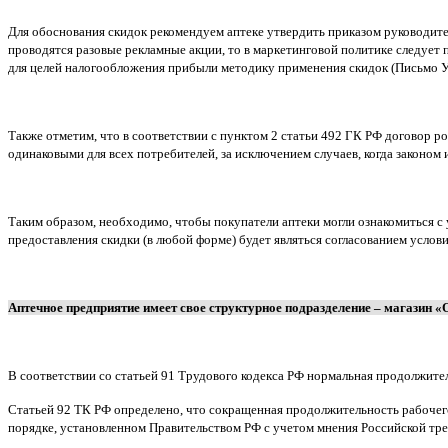
Для обоснования скидок рекомендуем аптеке утвердить приказом руководител
проводятся разовые рекламные акции, то в маркетинговой политике следует 
для целей налогообложения прибыли методику применения скидок (Письмо УФ
Также отметим, что в соответствии с пунктом 2 статьи 492 ГК РФ договор р
одинаковыми для всех потребителей, за исключением случаев, когда законом
Таким образом, необходимо, чтобы покупатели аптеки могли ознакомиться с у
предоставления скидки (в любой форме) будет являться согласованием услов
Аптечное предприятие имеет свое структурное подразделение – магазин 
В соответствии со статьей 91 Трудового кодекса РФ нормальная продолжите
Статьей 92 ТК РФ определено, что сокращенная продолжительность рабочего в
порядке, установленном Правительством РФ с учетом мнения Российской тр