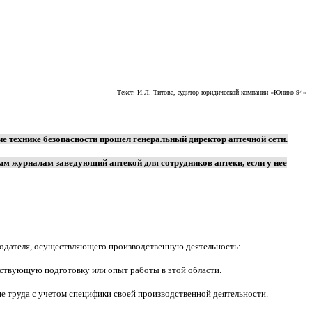
Текст: И.Л. Титова, аудитор юридической компании «Юнико-94»
е технике безопасности прошел генеральный директор аптечной сети.
ым журналам заведующий аптекой для сотрудников аптеки, если у нее
отодателя, осуществляющего производственную деятельность:
тствующую подготовку или опыт работы в этой области.
е труда с учетом специфики своей производственной деятельности.