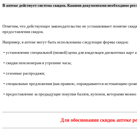
В аптеке действует система скидок. Какими документами необходимо рег
Отметим, что действующее законодательство не устанавливает понятие ски
предоставления скидок.
Например, в аптеке могут быть использованы следующие формы скидок:
• установление специальной (низкой) цены для владельцев дисконтных карт а
• скидки пенсионерам в утренние часы;
• сезонные распродажи;
• специальные предложения (как правило, оправдываются истекающим сроко
• предоставление за предыдущие покупки баллов, купонов, которыми можно
Для обоснования скидок аптеке р