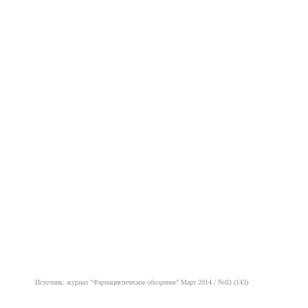
Источник: журнал "Фармацевтическое обозрение" Март 2014 / №03 (143)