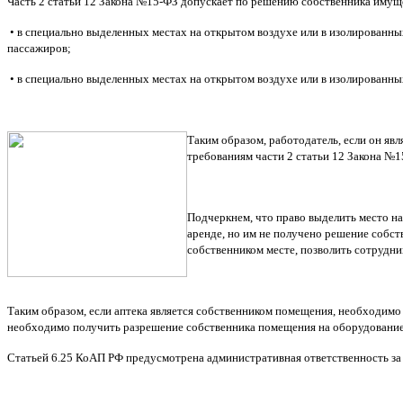
Часть 2 статьи 12 Закона №15-ФЗ допускает по решению собственника имуще
• в специально выделенных местах на открытом воздухе или в изолированны
пассажиров;
• в специально выделенных местах на открытом воздухе или в изолированн
Таким образом, работодатель, если он яв
требованиям части 2 статьи 12 Закона №1
Подчеркнем, что право выделить место на
аренде, но им не получено решение собст
собственником месте, позволить сотрудни
Таким образом, если аптека является собственником помещения, необходимо
необходимо получить разрешение собственника помещения на оборудование 
Статьей 6.25 КоАП РФ предусмотрена административная ответственность за 