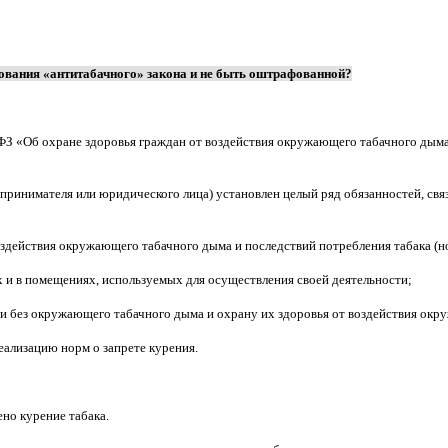
бования «антитабачного» закона и не быть оштрафованной?
5-ФЗ «Об охране здоровья граждан от воздействия окружающего табачного дым
дпринимателя или юридического лица) установлен целый ряд обязанностей, св
оздействия окружающего табачного дыма и последствий потребления табака (н
х и в помещениях, используемых для осуществления своей деятельности;
и без окружающего табачного дыма и охрану их здоровья от воздействия окр
ализацию норм о запрете курения.
но курение табака.