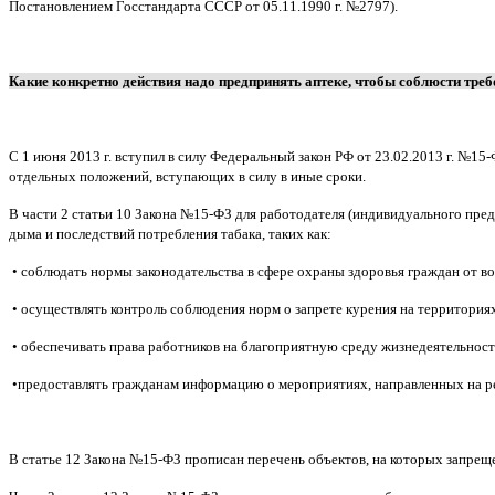
Постановлением Госстандарта СССР от 05.11.1990 г. №2797).
Какие конкретно действия надо предпринять аптеке, чтобы соблюсти тре
С 1 июня 2013 г. вступил в силу Федеральный закон РФ от 23.02.2013 г. №1
отдельных положений, вступающих в силу в иные сроки.
В части 2 статьи 10 Закона №15-ФЗ для работодателя (индивидуального пре
дыма и последствий потребления табака, таких как:
• соблюдать нормы законодательства в сфере охраны здоровья граждан от в
• осуществлять контроль соблюдения норм о запрете курения на территория
• обеспечивать права работников на благоприятную среду жизнедеятельност
•предоставлять гражданам информацию о мероприятиях, направленных на ре
В статье 12 Закона №15-ФЗ прописан перечень объектов, на которых запреще