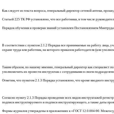
Как следует из текста вопроса, генеральный директор сетевой аптеки, проше
Статьей 225 ТК РФ установлено, что все работники, в том числе руководите
Порядок обучения и проверки знаний установлен Постановлением Минтруда Р
В соответствии с пунктом 2.1.2 Порядка все принимаемые на работу лица, 
охране труда или работник, на которого приказом работодателя (или уполно
Таким образом, по нашему мнению, генеральный директор как специалист по
уполномочить их провести инструктаж с сотрудниками в своем подразделени
Отметим, что пунктом 2.1.3 Порядка установлено, что кроме вводного инстр
Согласно пункту 2.1.3 Порядка проведение всех видов инструктажей регист
подписи инструктируемого и подписи инструктирующего, а также даты пров
Формы журналов утверждены в приложениях к «ГОСТ 12.0.004-90. Межгосудар