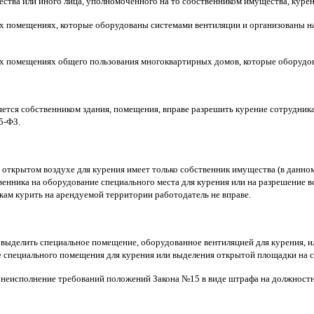
ства или иного лица, уполномоченного на то собственником имущества, курен
х помещениях, которые оборудованы системами вентиляции и организованы на 
ых помещениях общего пользования многоквартирных домов, которые оборудо
ляется собственником здания, помещения, вправе разрешить курение сотрудник
5-ФЗ.
 открытом воздухе для курения имеет только собственник имущества (в данно
венника на оборудование специального места для курения или на разрешение 
кам курить на арендуемой территории работодатель не вправе.
 выделить специальное помещение, оборудованное вентиляцией для курения, и
специального помещения для курения или выделения открытой площадки на с
неисполнение требований положений Закона №15 в виде штрафа на должностных