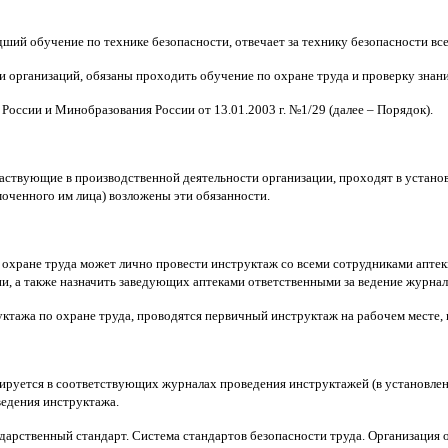
дший обучение по технике безопасности, отвечает за технику безопасности все
ли организаций, обязаны проходить обучение по охране труда и проверку знан
оссии и Минобразования России от 13.01.2003 г. №1/29 (далее – Порядок).
участвующие в производственной деятельности организации, проходят в устан
моченного им лица) возложены эти обязанности.
 охране труда может лично провести инструктаж со всеми сотрудниками аптек
и, а также назначить заведующих аптеками ответственными за ведение журнало
уктажа по охране труда, проводятся первичный инструктаж на рабочем месте,
рируется в соответствующих журналах проведения инструктажей (в установленн
едения инструктажа.
ственный стандарт. Система стандартов безопасности труда. Организация об