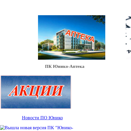
Ю
ПК Юнико-Аптека
Новости ПО Юнико