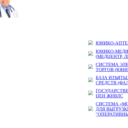
ЮНИКО-АПТЕ
ЮНИКО-МЕД
(МЕДЦЕНТР, Л
СИСТЕМА ЭЛ
ТОРГОВ (ЮНИ
БАЗА ИЗЪЯТ
СРЕДСТВ (ФА
ГОСУДАРСТВ
ЦЕН ЖНВЛС
СИСТЕМА «М
ДЛЯ ВЫГРУЗК
"ОПЕРАТИВН