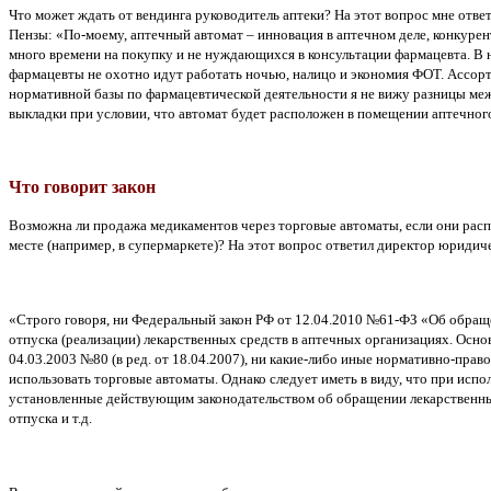
Что может ждать от вендинга руководитель аптеки? На этот вопрос мне отв
Пензы: «По-моему, аптечный автомат – инновация в аптечном деле, конкуре
много времени на покупку и не нуждающихся в консультации фармацевта. В 
фармацевты не охотно идут работать ночью, налицо и экономия ФОТ. Ассорт
нормативной базы по фармацевтической деятельности я не вижу разницы ме
выкладки при условии, что автомат будет расположен в помещении аптечно
Что говорит закон
Возможна ли продажа медикаментов через торговые автоматы, если они расп
месте (например, в супермаркете)? На этот вопрос ответил директор юрид
«Строго говоря, ни Федеральный закон РФ от 12.04.2010 №61-ФЗ «Об обращен
отпуска (реализации) лекарственных средств в аптечных организациях. Ос
04.03.2003 №80 (в ред. от 18.04.2007), ни какие-либо иные нормативно-пра
использовать торговые автоматы. Однако следует иметь в виду, что при испо
установленные действующим законодательством об обращении лекарственных 
отпуска и т.д.