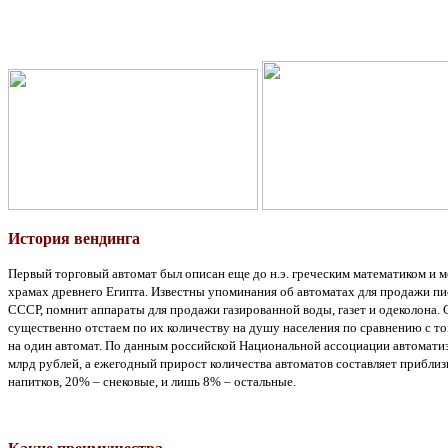
История вендинга
Первый торговый автомат был описан еще до н.э. греческим математиком и 
храмах древнего Египта. Известны упоминания об автоматах для продажи пи
СССР, помнит аппараты для продажи газированной воды, газет и одеколона.
существенно отстаем по их количеству на душу населения по сравнению с то
на один автомат. По данным российской Национальной ассоциации автоматизи
млрд рублей, а ежегодный прирост количества автоматов составляет прибли
напитков, 20% – снековые, и лишь 8% – остальные.