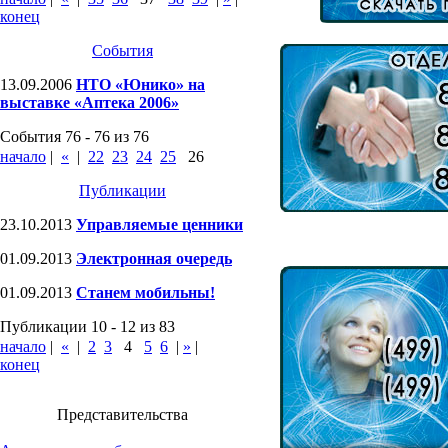
конец
События
13.09.2006
НТО «Юнико» на
выставке «Аптека 2006»
События 76 - 76 из 76
начало
|
«
|
22
23
24
25
26
Публикации
23.10.2013
Управляемые ценники
01.09.2013
Электронная очередь
01.09.2013
Станем мобильны!
Публикации 10 - 12 из 83
начало
|
«
|
2
3
4
5
6
|
»
|
конец
Представительства