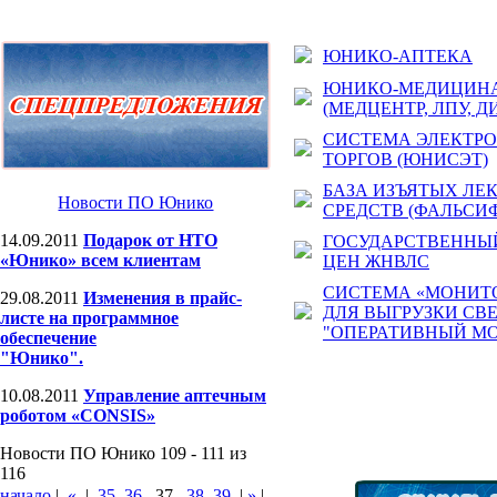
ЮНИКО-АПТЕКА
ЮНИКО-МЕДИЦИН
(МЕДЦЕНТР, ЛПУ, Д
СИСТЕМА ЭЛЕКТР
ТОРГОВ (ЮНИСЭТ)
БАЗА ИЗЪЯТЫХ ЛЕ
Новости ПО Юнико
СРЕДСТВ (ФАЛЬСИ
14.09.2011
Подарок от НТО
ГОСУДАРСТВЕННЫЙ
«Юнико» всем клиентам
ЦЕН ЖНВЛС
СИСТЕМА «МОНИТ
29.08.2011
Изменения в прайс-
ДЛЯ ВЫГРУЗКИ СВ
листе на программное
"ОПЕРАТИВНЫЙ МО
обеспечение
"Юнико".
10.08.2011
Управление аптечным
роботом «CONSIS»
Новости ПО Юнико 109 - 111 из
116
начало
|
«
|
35
36
37
38
39
|
»
|