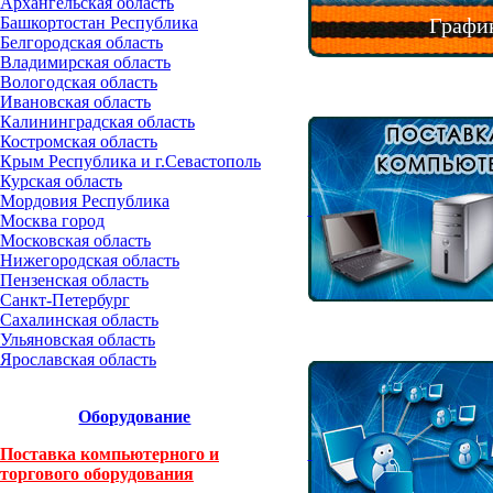
Архангельская область
Башкортостан Республика
График
Белгородская область
Владимирская область
Вологодская область
Ивановская область
Калининградская область
Костромская область
Крым Республика и г.Севастополь
Курская область
Мордовия Республика
Москва город
Московская область
Нижегородская область
Пензенская область
Санкт-Петербург
Сахалинская область
Ульяновская область
Ярославская область
Оборудование
Поставка компьютерного и
торгового оборудования