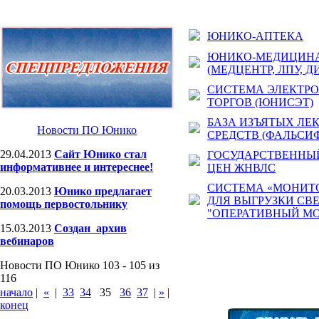
ЮНИКО-АПТЕКА
ЮНИКО-МЕДИЦИН
(МЕДЦЕНТР, ЛПУ, Д
СИСТЕМА ЭЛЕКТР
ТОРГОВ (ЮНИСЭТ)
БАЗА ИЗЪЯТЫХ ЛЕ
Новости ПО Юнико
СРЕДСТВ (ФАЛЬСИ
29.04.2013
Сайт Юнико стал
ГОСУДАРСТВЕННЫЙ
информативнее и интереснее!
ЦЕН ЖНВЛС
СИСТЕМА «МОНИТ
20.03.2013
Юнико предлагает
ДЛЯ ВЫГРУЗКИ СВ
помощь первостольнику
"ОПЕРАТИВНЫЙ МО
15.03.2013
Создан архив
вебинаров
Новости ПО Юнико 103 - 105 из
116
начало
|
«
|
33
34
35
36
37
|
»
|
конец