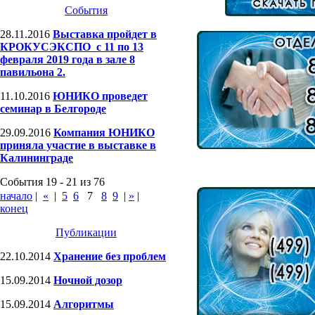
События
28.11.2016
Выставка пройдет в
КРОКУСЭКСПО с 11 по 13
февраля 2019 года в зале 8
павильона 2.
11.10.2016
ЮНИКО проведет
семинар в Белгороде
29.09.2016
Компания ЮНИКО
приняла участие в выставке в
Калининграде
События 19 - 21 из 76
начало
|
«
|
5
6
7
8
9
|
»
|
конец
Публикации
22.10.2014
Хранение без проблем
15.09.2014
Ночной дозор
15.09.2014
Алгоритмы