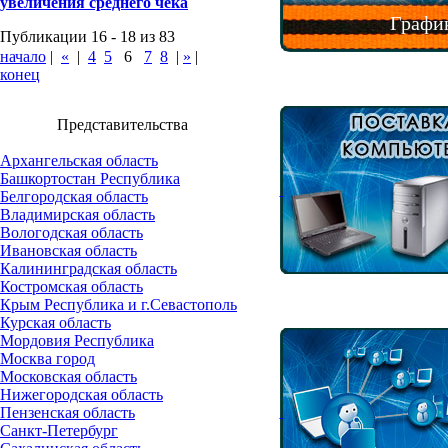
увеличения среднего чека
График
Публикации 16 - 18 из 83
начало
|
«
|
4
5
6
7
8
|
»
|
конец
Представительства
Архангельская область
Башкортостан Республика
Белгородская область
Владимирская область
Вологодская область
Ивановская область
Калининградская область
Костромская область
Крым Республика и г.Севастополь
Курская область
Мордовия Республика
Москва город
Московская область
Нижегородская область
Пензенская область
Санкт-Петербург