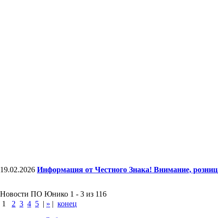
19.02.2026
Информация от Честного Знака! Внимание, розни
Новости ПО Юнико 1 - 3 из 116
1
2
3
4
5
|
»
|
конец