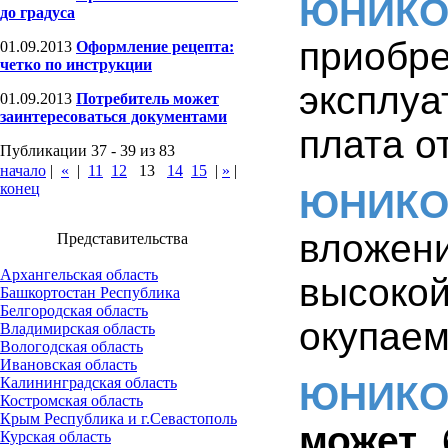
ЮНИК
до градуса
приобре
01.09.2013
Оформление рецепта:
четко по инструкции
эксплу
01.09.2013
Потребитель может
заинтересоваться документами
плата о
Публикации 37 - 39 из 83
начало
|
«
|
11
12
13
14
15
|
»
|
конец
ЮНИК
вложен
Представительства
Архангельская область
высок
Башкортостан Республика
Белгородская область
окупаем
Владимирская область
Вологодская область
Ивановская область
Калининградская область
ЮНИК
Костромская область
Крым Республика и г.Севастополь
может 
Курская область