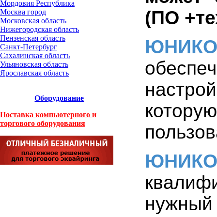
Мордовия Республика
(ПО +те
Москва город
Московская область
Нижегородская область
Пензенская область
ЮНИК
Санкт-Петербург
Сахалинская область
обеспеч
Ульяновская область
Ярославская область
настрой
Оборудование
которую
Поставка компьютерного и
торгового оборудования
пользов
ЮНИК
квалиф
нужный 