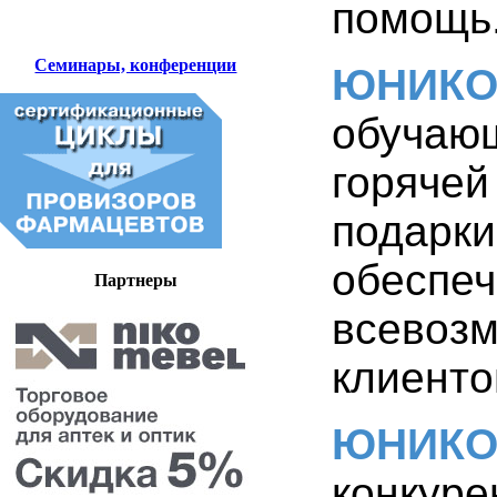
помощь
Семинары, конференции
ЮНИК
обучаю
горяче
подарк
обесп
Партнеры
всево
клиенто
ЮНИК
конкуре