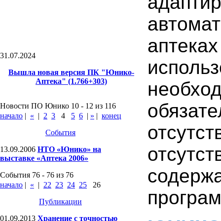
адапт
автома
аптек
31.07.2024
исполь
Вышла новая версия ПК "Юнико-
Аптека" (1.766+303)
необхо
обяза
Новости ПО Юнико 10 - 12 из 116
начало
|
«
|
2
3
4
5
6
|
»
|
конец
отсутс
События
отсут
13.09.2006
НТО «Юнико» на
выставке «Аптека 2006»
содерж
События 76 - 76 из 76
начало
|
«
|
22
23
24
25
26
програм
Публикации
01.09.2013
Хранение с точностью