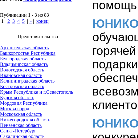
помощь
Публикации 1 - 3 из 83
ЮНИК
1
2
3
4
5
|
»
|
конец
обучаю
Представительства
горяче
Архангельская область
Башкортостан Республика
Белгородская область
подарк
Владимирская область
Вологодская область
обесп
Ивановская область
Калининградская область
Костромская область
всево
Крым Республика и г.Севастополь
Курская область
клиенто
Мордовия Республика
Москва город
Московская область
ЮНИК
Нижегородская область
Пензенская область
Санкт-Петербург
конкур
Сахалинская область