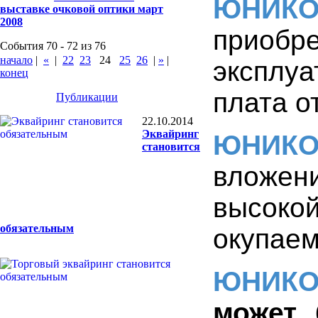
ЮНИК
выставке очковой оптики март
2008
приобре
События 70 - 72 из 76
начало
|
«
|
22
23
24
25
26
|
»
|
эксплу
конец
плата о
Публикации
22.10.2014
Эквайринг
ЮНИК
становится
вложен
высок
обязательным
окупаем
ЮНИК
может 