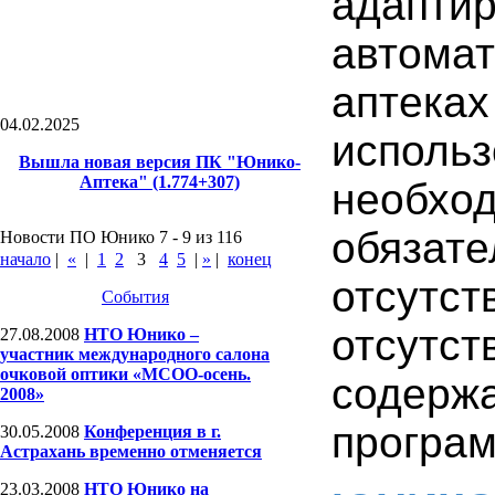
адапт
автома
аптек
04.02.2025
исполь
Вышла новая версия ПК "Юнико-
Аптека" (1.774+307)
необхо
обяза
Новости ПО Юнико 7 - 9 из 116
начало
|
«
|
1
2
3
4
5
|
»
|
конец
отсутс
События
отсут
27.08.2008
НТО Юнико –
участник международного салона
очковой оптики «МСОО-осень.
содерж
2008»
програм
30.05.2008
Конференция в г.
Астрахань временно отменяется
23.03.2008
НТО Юнико на