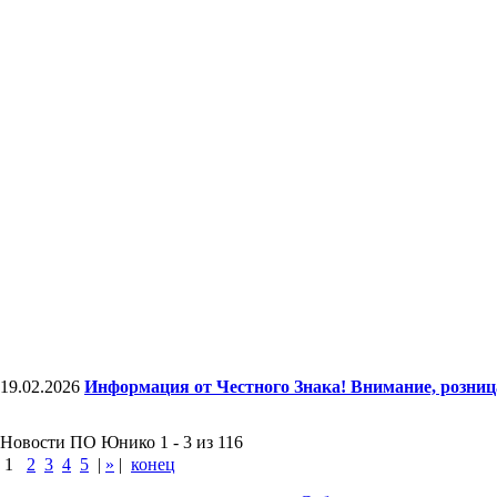
19.02.2026
Информация от Честного Знака! Внимание, розни
Новости ПО Юнико 1 - 3 из 116
1
2
3
4
5
|
»
|
конец