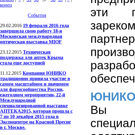
конец
эти 
События
зареко
29.02.2016
19 февраля 2016 года
завершила свою работу 18-я
партн
Московская международная
оптическая выставка MIOF
произв
23.12.2015
Техническая
поддержка для аптек Крыма
разра
стала еще доступней
11.12.2015
Компания ЮНИКО
обеспеч
традиционно приняла участие в
самом масштабном и значимом
для фармсообщества России,
ЮНИК
ежегодном мероприятии, 22-й
Международной
специализированной выставке
Вы 
АПТЕКА2015, которая прошла с
7 по 10 декабря 2015 года в
специа
Экспоцентре на Красной Пресне
в г. Москве.