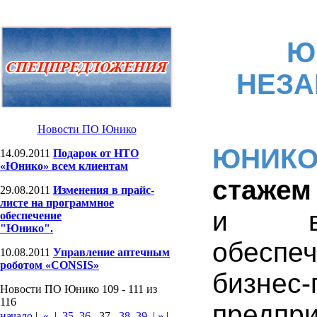
Ю
НЕЗА
Новости ПО Юнико
ЮНИК
14.09.2011
Подарок от НТО
«Юнико» всем клиентам
стажем
29.08.2011
Изменения в прайс-
листе на программное
и вне
обеспечение
"Юнико".
обеспе
10.08.2011
Управление аптечным
роботом «CONSIS»
бизне
Новости ПО Юнико 109 - 111 из
116
предпр
начало
|
«
|
35
36
37
38
39
|
»
|