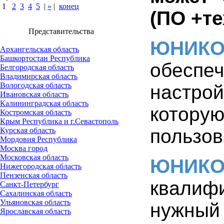
1
2
3
4
5
|
»
|
конец
(ПО +те
Представительства
ЮНИК
Архангельская область
Башкортостан Республика
обеспе
Белгородская область
Владимирская область
Вологодская область
настрой
Ивановская область
Калининградская область
котору
Костромская область
Крым Республика и г.Севастополь
пользов
Курская область
Мордовия Республика
Москва город
Московская область
ЮНИК
Нижегородская область
Пензенская область
квалиф
Санкт-Петербург
Сахалинская область
Ульяновская область
нужный
Ярославская область