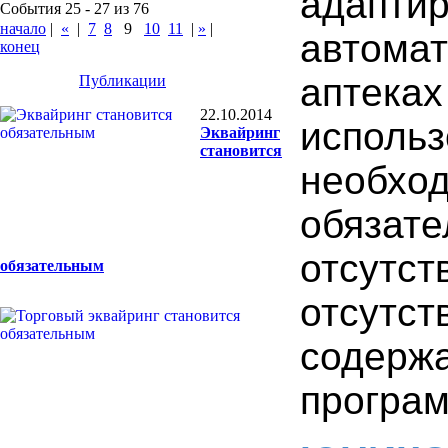
адапт
События 25 - 27 из 76
начало
|
«
|
7
8
9
10
11
|
»
|
автома
конец
аптек
Публикации
22.10.2014
исполь
Эквайринг
становится
необхо
обяза
отсутс
обязательным
отсут
содерж
програм