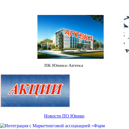
Ю
ПК Юнико-Аптека
Новости ПО Юнико