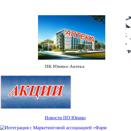
Ю
ПК Юнико-Аптека
Новости ПО Юнико