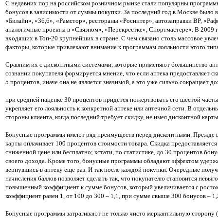
С недавних пор на российском розничном рынке стали популярны программы
бонусов в зависимости от суммы покупки. За последний год в Москве было 
«Билайн», «36,6», «Рамстор», рестораны «Росинтер», автозаправки BP, «Раф
аналогичные проекты в «Связном», «Перекрестке», Спортмастере». В 2009 
входящих в Топ-20 крупнейших в стране. С чем связано столь массовое увл
факторы, которые привлекают внимание к программам лояльности этого типа
Сравним их с дисконтными системами, которые применяют большинство апте
сознании покупателя формируется мнение, что если аптека предоставляет ск
5 процентов, иначе она не является значимой, а это уже сильно сокращает до
при средней наценке 30 процентов придется пожертвовать его шестой частью
укрепляет его лояльность к конкретной аптеке или аптечной сети. В отдель
стороны клиента, когда последний требует скидку, не имея дисконтной карты
Бонусные программы имеют ряд преимуществ перед дисконтными. Прежде вс
карты оплачивает 100 процентов стоимости товара. Скидка предоставляется 
сниженной цене или бесплатно; кстати, по статистике, до 30 процентов бону
своего дохода. Кроме того, бонусные программы обладают эффектом удержан
вернувшись в аптеку еще раз. И так после каждой покупки. Очередные полу
начисления баллов позволяет сделать так, что покупателю становится нев
повышенный коэффициент к сумме бонусов, который увеличивается с росто
коэффициент равен 1, от 100 до 300 – 1,1, при сумме свыше 300 бонусов – 1,2 
Бонусные программы затрагивают не только чисто меркантильную сторону (