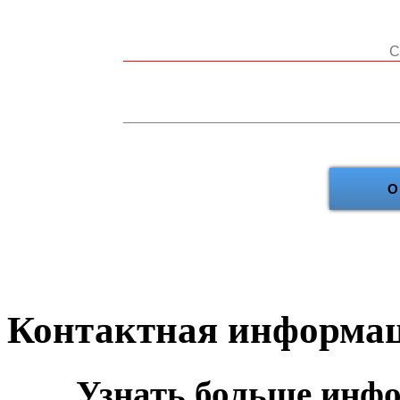
О
Контактная информа
Узнать больще инф