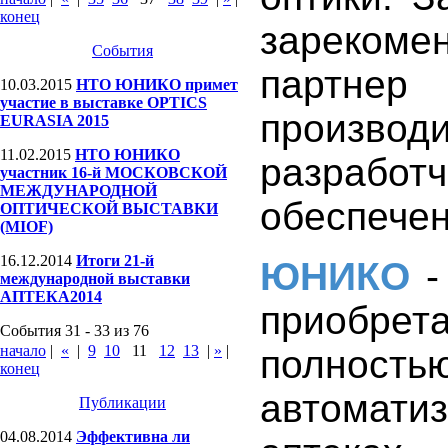
конец
зарекоме
События
партне
10.03.2015
НТО ЮНИКО примет
участие в выставке OPTICS
произво
EURASIA 2015
11.02.2015
НТО ЮНИКО
разраб
участник 16-й МОСКОВСКОЙ
МЕЖДУНАРОДНОЙ
обеспечен
ОПТИЧЕСКОЙ ВЫСТАВКИ
(MIOF)
16.12.2014
Итоги 21-й
ЮНИКО
международной выставки
АПТЕКА2014
приобрет
События 31 - 33 из 76
начало
|
«
|
9
10
11
12
13
|
»
|
полность
конец
автомати
Публикации
04.08.2014
Эффективна ли