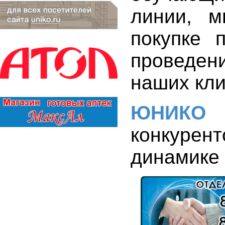
линии, м
покупке 
проведен
наших кли
ЮНИКО
-
конкурен
динамике 