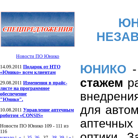
ЮН
НЕЗАВ
Новости ПО Юнико
ЮНИКО
14.09.2011
Подарок от НТО
«Юнико» всем клиентам
стажем
ра
29.08.2011
Изменения в прайс-
листе на программное
внедрени
обеспечение
"Юнико".
для автом
10.08.2011
Управление аптечным
роботом «CONSIS»
аптечны
Новости ПО Юнико 109 - 111 из
116
оптики. 
начало
|
«
|
35
36
37
38
39
|
»
|