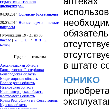
аптеках
стратегия аптечного
дискаунтера?
использо
04.08.2014
Согласно букве закона
необход
28.05.2014
Новые нормы – новые
вопросы
обязат
Публикации 19 - 21 из 83
начало
|
«
|
5
6
7
8
9
|
»
|
отсутст
конец
отсутств
Представительства
в штате с
Архангельская область
Башкортостан Республика
Белгородская область
ЮНИКО
-
Владимирская область
Вологодская область
Ивановская область
приобрет
Калининградская область
Костромская область
эксплуат
Крым Республика и г.Севастополь
Курская область