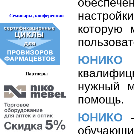
обеспече
настройк
Семинары, конференции
которую 
пользоват
ЮНИКО
квалифиц
Партнеры
нужный м
помощь.
ЮНИКО
-
обучающи