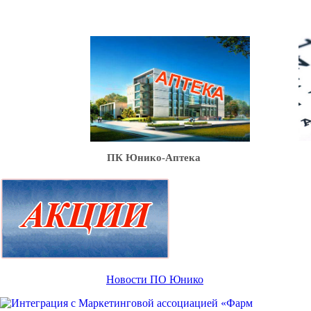
Ю
ПК Юнико-Аптека
Новости ПО Юнико