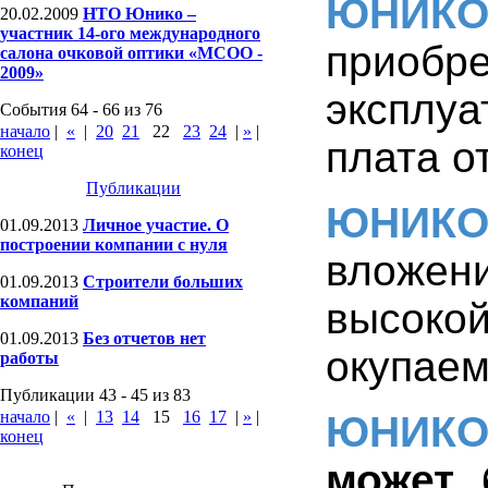
ЮНИК
20.02.2009
НТО Юнико –
участник 14-ого международного
приобре
салона очковой оптики «МСОО -
2009»
эксплу
События 64 - 66 из 76
начало
|
«
|
20
21
22
23
24
|
»
|
плата о
конец
Публикации
ЮНИК
01.09.2013
Личное участие. О
построении компании с нуля
вложен
01.09.2013
Строители больших
компаний
высок
01.09.2013
Без отчетов нет
окупаем
работы
Публикации 43 - 45 из 83
начало
|
«
|
13
14
15
16
17
|
»
|
ЮНИК
конец
может 