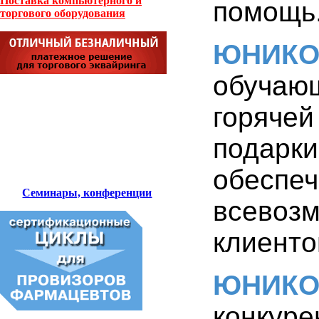
Поставка компьютерного и
помощь
торгового оборудования
ЮНИК
обучаю
горяче
подарк
обесп
Семинары, конференции
всево
клиенто
ЮНИК
конкуре