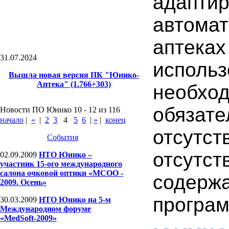
адапт
автома
аптек
31.07.2024
исполь
Вышла новая версия ПК "Юнико-
Аптека" (1.766+303)
необхо
обяза
Новости ПО Юнико 10 - 12 из 116
начало
|
«
|
2
3
4
5
6
|
»
|
конец
отсутс
События
отсут
02.09.2009
НТО Юнико –
участник 15-ого международного
салона очковой оптики «МСОО -
содерж
2009. Осень»
програм
30.03.2009
НТО Юнико на 5-м
Международном форуме
«MedSoft-2009»