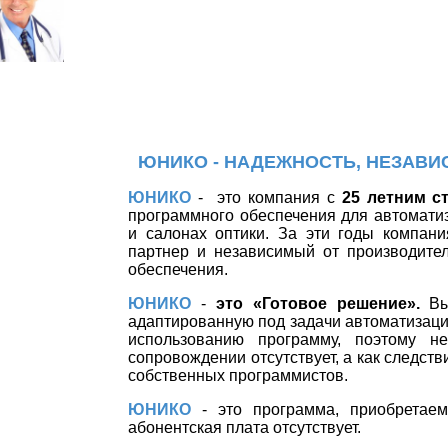
ЮНИКО - НАДЕЖНОСТЬ, НЕЗАВИ
ЮНИКО
-
это компания с
25 летним с
программного обеспечения для автомати
и салонах оптики. За эти годы компан
партнер и независимый от производите
обеспечения.
ЮНИКО
-
это «Готовое решение».
Вы
адаптированную под задачи автоматизации
использованию программу, поэтому н
сопровождении отсутствует, а как следств
собственных программистов.
ЮНИКО
- это программа, приобретаема
абонентская плата отсутствует.