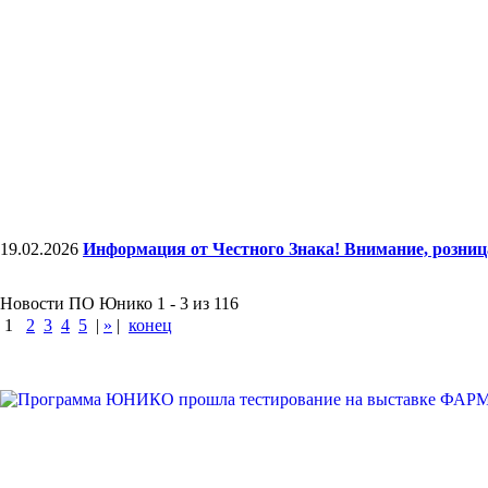
19.02.2026
Информация от Честного Знака! Внимание, розни
Новости ПО Юнико 1 - 3 из 116
1
2
3
4
5
|
»
|
конец