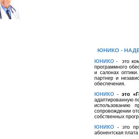
ЮНИКО - НАД
ЮНИКО
-
это ко
программного обес
и салонах оптики
партнер и незави
обеспечения.
ЮНИКО
-
это «
адаптированную по
использованию п
сопровождении отсу
собственных прогр
ЮНИКО
- это про
абонентская плата 