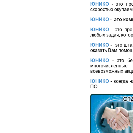
ЮНИКО
- это пр
скоростью окупаем
ЮНИКО
-
это ком
ЮНИКО
- это про
любых задач, кото
ЮНИКО
-
это шта
оказать Вам помощ
ЮНИКО
- это бе
многочисленные
всевозможных акци
ЮНИКО
- всегда 
ПО.