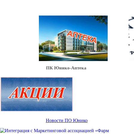
Ю
ПК Юнико-Аптека
Новости ПО Юнико