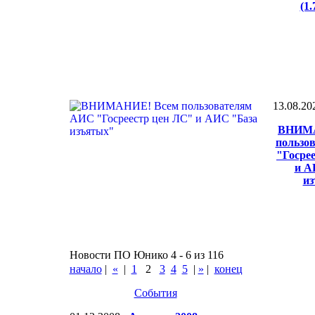
(1
13.08.20
ВНИМА
пользо
"Госре
и А
и
Новости ПО Юнико 4 - 6 из 116
начало
|
«
|
1
2
3
4
5
|
»
|
конец
События