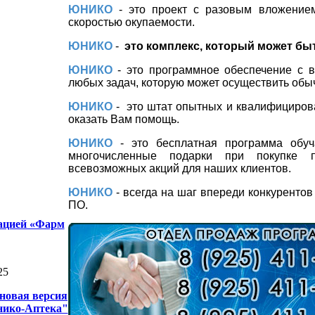
ЮНИКО
- это проект с разовым вложение
скоростью окупаемости.
ЮНИКО
-
это комплекс, который может быт
ЮНИКО
- это программное обеспечение с в
любых задач, которую может осуществить обы
ЮНИКО
-
это штат опытных и квалифициров
оказать Вам помощь.
ЮНИКО
- это бесплатная программа обу
многочисленные подарки при покупке п
всевозможных акций для наших клиентов.
ЮНИКО
- всегда на шаг впереди конкуренто
ПО.
иацией «Фарм
25
новая версия
ико-Аптека"