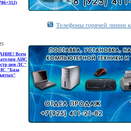
.786+312)
Телефоны горячей линии
25
НИЕ! Всем
вателям АИС
естр цен ЛС"
ИС "База
зъятых"