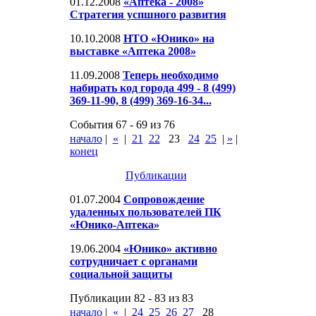
01.12.2008
«Аптека - 2008»
Стратегия успшного развития
10.10.2008
НТО «Юнико» на
выставке «Аптека 2008»
11.09.2008
Теперь необходимо
набирать код города 499 - 8 (499)
369-11-90, 8 (499) 369-16-34...
События 67 - 69 из 76
начало
|
«
|
21
22
23
24
25
|
»
|
конец
Публикации
01.07.2004
Сопровождение
удаленных пользователей ПК
«Юнико-Аптека»
19.06.2004
«Юнико» активно
сотрудничает с органами
социальной защиты
Публикации 82 - 83 из 83
начало
|
«
|
24
25
26
27
28