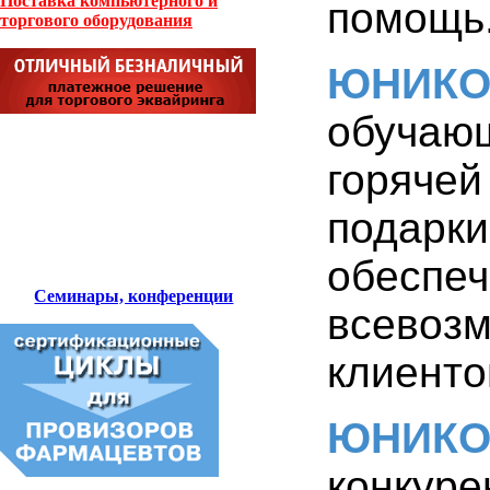
Поставка компьютерного и
помощь
торгового оборудования
ЮНИК
обучаю
горяче
подарк
обесп
Семинары, конференции
всево
клиенто
ЮНИК
конкуре