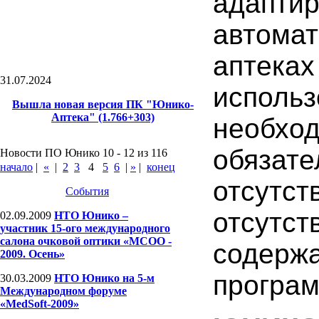
адапт
автома
аптек
31.07.2024
исполь
Вышла новая версия ПК "Юнико-
Аптека" (1.766+303)
необхо
обяза
Новости ПО Юнико 10 - 12 из 116
начало
|
«
|
2
3
4
5
6
|
»
|
конец
отсутс
События
отсут
02.09.2009
НТО Юнико –
участник 15-ого международного
салона очковой оптики «МСОО -
содерж
2009. Осень»
програм
30.03.2009
НТО Юнико на 5-м
Международном форуме
«MedSoft-2009»