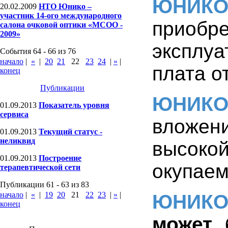
ЮНИК
20.02.2009
НТО Юнико –
участник 14-ого международного
приобре
салона очковой оптики «МСОО -
2009»
эксплу
События 64 - 66 из 76
начало
|
«
|
20
21
22
23
24
|
»
|
плата о
конец
Публикации
ЮНИК
01.09.2013
Показатель уровня
сервиса
вложен
01.09.2013
Текущий статус -
неликвид
высок
01.09.2013
Построение
окупаем
терапевтической сети
Публикации 61 - 63 из 83
начало
|
«
|
19
20
21
22
23
|
»
|
ЮНИК
конец
может 