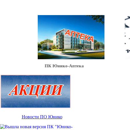
Ю
ПК Юнико-Аптека
Новости ПО Юнико