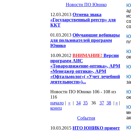
Новости ПО Юнико
Ю
а
12.03.2013
Отмена знака
и
«Государственный реестр» для
с
ККТ
с
01.03.2013
Обучающие вебинары
Ю
для пользователей программ
пл
Юнико
Ю
10.09.2012
ВНИМАНИЕ!
Версии
о
программ АИС
«Товародвижение-оптика», АРМ
Ю
«Менеджер оптики», АРМ
«Офтальмолог»( «Учет лечебной
Ю
деятельности»)...
з
Новости ПО Юнико 106 - 108 из
Ю
116
о
начало
|
«
|
34
35
36
37
38
|
»
|
Ю
конец
м
а
События
Ю
10.03.2015
НТО ЮНИКО примет