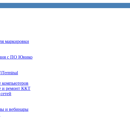
ля маркировки
ния с ПО Юнико
iTerminal
е компьютеров
е и ремонт ККТ
 сетей
лы и вебинары
ы