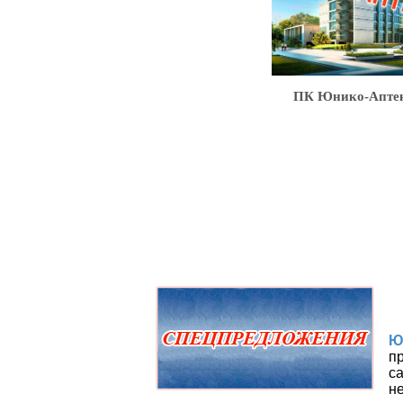
ПК Юнико-Апте
Ю
п
с
н