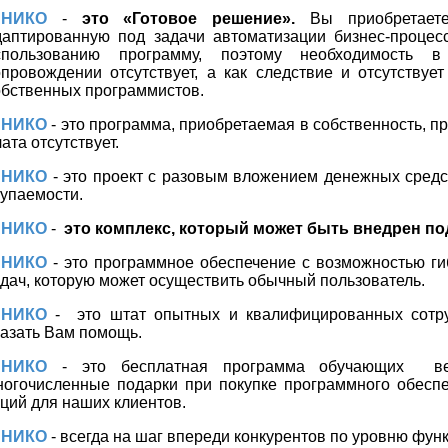
НИКО
-
это «Готовое решение».
Вы приобретаете
даптированную под задачи автоматизации бизнес-процесс
спользованию программу, поэтому необходимость 
опровождении отсутствует, а как следствие и отсутствуе
обственных программистов.
НИКО
- это программа, приобретаемая в собственность, п
ата отсутствует.
НИКО
- это проект с разовым вложением денежных средс
купаемости.
НИКО
-
это комплекс, который может быть внедрен под
НИКО
- это программное обеспечение с возможностью г
адач, которую может осуществить обычный пользователь.
НИКО
-
это штат опытных и квалифицированных сотр
казать Вам помощь.
НИКО
- это бесплатная программа обучающих
в
ногочисленные подарки при покупке программного обесп
кций для наших клиентов.
НИКО
- всегда на шаг впереди конкурентов по уровню фун