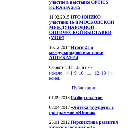
участие в выставке OPTICS
EURASIA 2015
11.02.2015
НТО ЮНИКО
участник 16-й МОСКОВСКОЙ
МЕЖДУНАРОДНОЙ
ОПТИЧЕСКОЙ ВЫСТАВКИ
(MIOF)
16.12.2014
Итоги 21-й
международной выставки
АПТЕКА2014
События 31 - 33 из 76
начало
|
«
|
9
10
11
12
13
|
»
|
конец
Публикации
01.09.2013
Разбор полетов
02.04.2012
«Аптека будущего» с
программой «Юнико»
25.01.2012
Перспектива развития
аптеки в четырех «И»