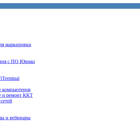
ля маркировки
ния с ПО Юнико
iTerminal
е компьютеров
е и ремонт ККТ
 сетей
лы и вебинары
ы