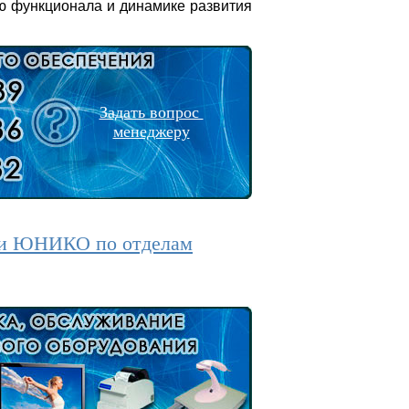
ню функционала и динамике развития
Задать вопрос
менеджеру
ии ЮНИКО по отделам