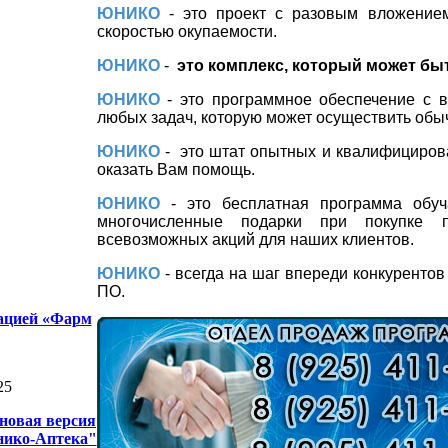
ЮНИКО
- это проект с разовым вложение
скоростью окупаемости.
ЮНИКО
-
это комплекс, который может быт
ЮНИКО
- это программное обеспечение с в
любых задач, которую может осуществить обы
ЮНИКО
-
это штат опытных и квалифициров
оказать Вам помощь.
ЮНИКО
- это бесплатная программа обу
многочисленные подарки при покупке п
всевозможных акций для наших клиентов.
ЮНИКО
- всегда на шаг впереди конкуренто
ПО.
иацией «Фарм
25
новая версия
ико-Аптека"