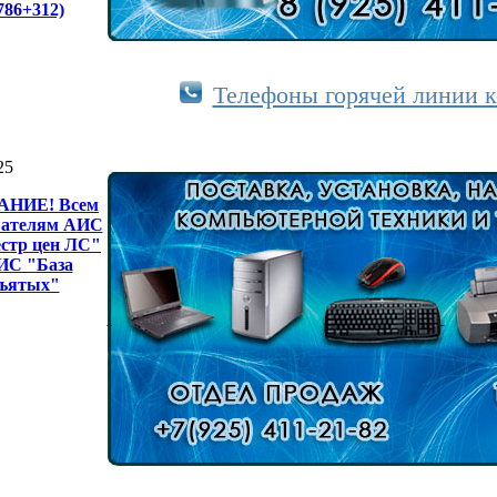
.786+312)
Телефоны горячей линии
25
НИЕ! Всем
вателям АИС
естр цен ЛС"
ИС "База
зъятых"