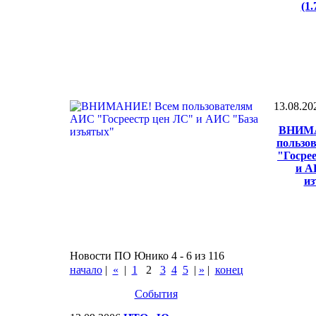
(1
13.08.20
ВНИМА
пользо
"Госре
и А
и
Новости ПО Юнико 4 - 6 из 116
начало
|
«
|
1
2
3
4
5
|
»
|
конец
События