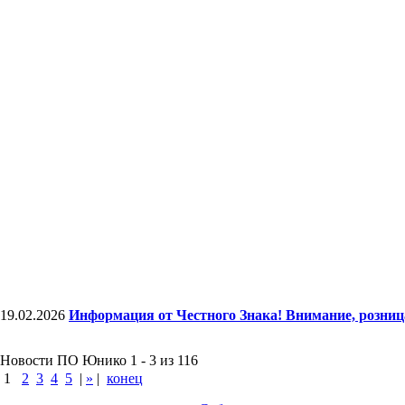
19.02.2026
Информация от Честного Знака! Внимание, розни
Новости ПО Юнико 1 - 3 из 116
1
2
3
4
5
|
»
|
конец