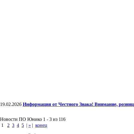
19.02.2026
Информация от Честного Знака! Внимание, розни
Новости ПО Юнико 1 - 3 из 116
1
2
3
4
5
|
»
|
конец