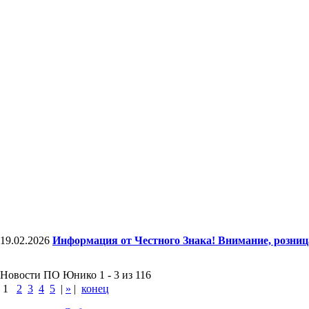
19.02.2026
Информация от Честного Знака! Внимание, розни
Новости ПО Юнико 1 - 3 из 116
1
2
3
4
5
|
»
|
конец