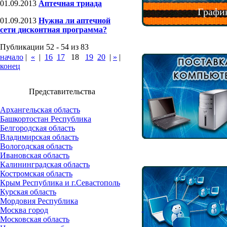
01.09.2013
Аптечная триада
График
01.09.2013
Нужна ли аптечной
сети дисконтная программа?
Публикации 52 - 54 из 83
начало
|
«
|
16
17
18
19
20
|
»
|
конец
Представительства
Архангельская область
Башкортостан Республика
Белгородская область
Владимирская область
Вологодская область
Ивановская область
Калининградская область
Костромская область
Крым Республика и г.Севастополь
Курская область
Мордовия Республика
Москва город
Московская область