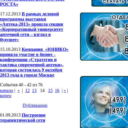
РОСТА»
17.12.2013
В рамках деловой
программы выставки
«Аптека-2013» прошла секция
«Корпоративный университет
аптечной сети – взгляд в
будущее»
15.10.2013
Компания «ЮНИКО»
приняла участие в бизнес -
конференции «Стратегия и
тактика современной аптеки»,
которая состоялась 9 октября
2013 года в городе Москве
События 40 - 42 из 76
начало
|
«
|
12
13
14
15
16
|
»
|
конец
Публикации
01.09.2013
Построение
терапевтической сети