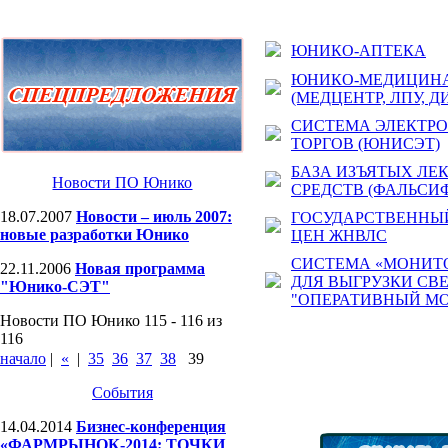
ЮНИКО-АПТЕКА
ЮНИКО-МЕДИЦИН
(МЕДЦЕНТР, ЛПУ, Д
СИСТЕМА ЭЛЕКТР
ТОРГОВ (ЮНИСЭТ)
БАЗА ИЗЪЯТЫХ ЛЕ
Новости ПО Юнико
СРЕДСТВ (ФАЛЬСИ
18.07.2007
Новости – июль 2007:
ГОСУДАРСТВЕННЫЙ
новые разработки Юнико
ЦЕН ЖНВЛС
СИСТЕМА «МОНИТ
22.11.2006
Новая программа
ДЛЯ ВЫГРУЗКИ СВ
"Юнико-СЭТ"
"ОПЕРАТИВНЫЙ МО
Новости ПО Юнико 115 - 116 из
116
начало
|
«
|
35
36
37
38
39
События
14.04.2014
Бизнес-конференция
«ФАРМРЫНОК-2014: ТОЧКИ