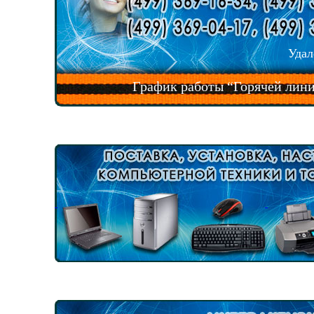
Удал
График работы “Горячей лини