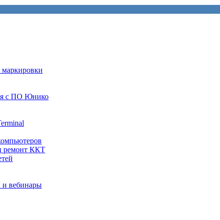
я маркировки
ия с ПО Юнико
erminal
компьютеров
и ремонт ККТ
етей
 и вебинары