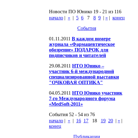
Новости ПО Юнико 19 - 21 из 116
начало
|
«
|
5
6
7
8
9
|
»
|
конец
События
01.11.2011
В каждом номере
журнала «Фармацевтическое
обозрение» ПОДАРОК для
подписчиков и читателей
29.08.2011
НТО Юнико –
участник 6-й международной
специализированной выставки
"ОЧКОВАЯ ОПТИКА"
04.05.2011
НТО Юнико участник
7-го Международного форума
«MedSoft-2011»
События 52 - 54 из 76
начало
|
«
|
16
17
18
19
20
|
»
|
конец
Публикации