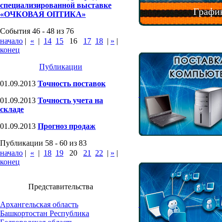
специализированной выставке
График
«ОЧКОВАЯ ОПТИКА»
События 46 - 48 из 76
начало
|
«
|
14
15
16
17
18
|
»
|
конец
Публикации
01.09.2013
Точность поставок
01.09.2013
Точность учета на
складе
01.09.2013
Прогноз продаж
Публикации 58 - 60 из 83
начало
|
«
|
18
19
20
21
22
|
»
|
конец
Представительства
Архангельская область
Башкортостан Республика