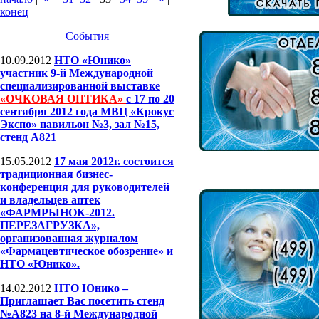
конец
События
10.09.2012
НТО «Юнико»
участник 9-й Международной
специализированной выставке
«ОЧКОВАЯ ОПТИКА»
с 17 по 20
сентября 2012 года МВЦ «Крокус
Экспо» павильон №3, зал №15,
стенд A821
15.05.2012
17 мая 2012г. состоится
традиционная бизнес-
конференция для руководителей
и владельцев аптек
«ФАРМРЫНОК-2012.
ПЕРЕЗАГРУЗКА»,
организованная журналом
«Фармацевтическое обозрение» и
НТО «Юнико».
14.02.2012
НТО Юнико –
Приглашает Вас посетить стенд
№А823 на 8-й Международной