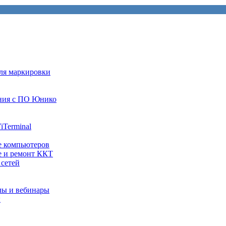
ля маркировки
ния с ПО Юнико
iTerminal
е компьютеров
е и ремонт ККТ
 сетей
лы и вебинары
ы