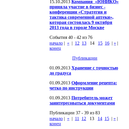
15.10.2013
Компания «ЮНИКО»
приняла участие в бизнес -
конференции «Стратегия и
тактика современной аптеки»,
которая состоялась 9 октября
2013 года в городе Москве
События 40 - 42 из 76
начало
|
«
|
12
13
14
15
16
|
»
|
конец
Публикации
01.09.2013
Хранение с точностью
до градуса
01.09.2013
Оформление рецепта:
четко по инструкции
01.09.2013
Потребитель может
заинтересоваться документами
Публикации 37 - 39 из 83
начало
|
«
|
11
12
13
14
15
|
»
|
конец