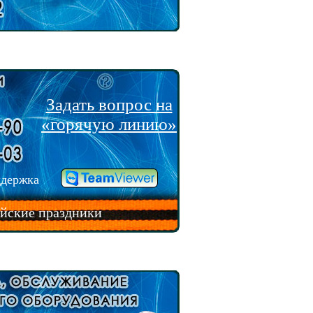
Задать вопрос на
«горячую линию»
ддержка
айские праздники