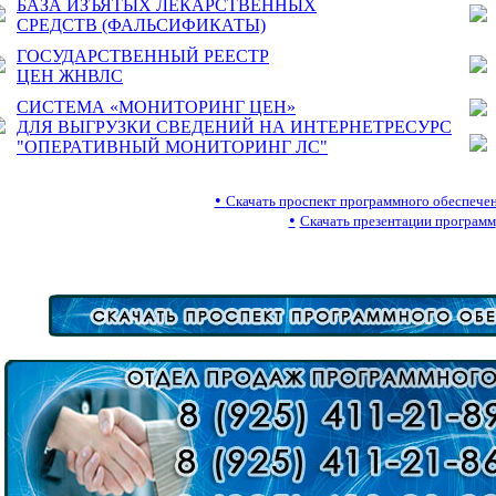
БАЗА ИЗЪЯТЫХ ЛЕКАРСТВЕННЫХ
СРЕДСТВ (ФАЛЬСИФИКАТЫ)
ГОСУДАРСТВЕННЫЙ РЕЕСТР
ЦЕН ЖНВЛС
СИСТЕМА «МОНИТОРИНГ ЦЕН»
ДЛЯ ВЫГРУЗКИ СВЕДЕНИЙ НА ИНТЕРНЕТРЕСУРС
"ОПЕРАТИВНЫЙ МОНИТОРИНГ ЛС"
•
Скачать проспект программного обеспе
•
Скачать презентации программ