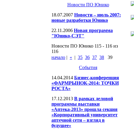
Новости ПО Юнико
18.07.2007
Новости – июль 2007:
новые разработки Юнико
22.11.2006
Новая программа
"Юнико-СЭТ"
Новости ПО Юнико 115 - 116 из
116
начало
|
«
|
35
36
37
38
39
События
14.04.2014
Бизнес-конференция
«ФАРМРЫНОК-2014: ТОЧКИ
РОСТА»
17.12.2013
В рамках деловой
программы выставки
«Аптека-2013» прошла секция
«Корпоративный университет
аптечной сети – взгляд в
будущее»