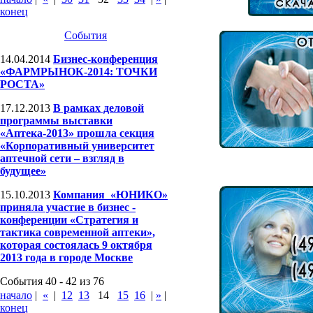
конец
События
14.04.2014
Бизнес-конференция
«ФАРМРЫНОК-2014: ТОЧКИ
РОСТА»
17.12.2013
В рамках деловой
программы выставки
«Аптека-2013» прошла секция
«Корпоративный университет
аптечной сети – взгляд в
будущее»
15.10.2013
Компания «ЮНИКО»
приняла участие в бизнес -
конференции «Стратегия и
тактика современной аптеки»,
которая состоялась 9 октября
2013 года в городе Москве
События 40 - 42 из 76
начало
|
«
|
12
13
14
15
16
|
»
|
конец