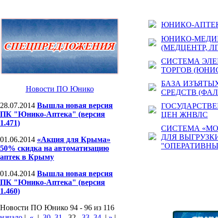
ЮНИКО-АПТЕ
ЮНИКО-МЕДИ
(МЕДЦЕНТР, ЛП
СИСТЕМА ЭЛ
ТОРГОВ (ЮНИ
БАЗА ИЗЪЯТЫ
Новости ПО Юнико
СРЕДСТВ (ФА
28.07.2014
Вышла новая версия
ГОСУДАРСТВЕ
ПК "Юнико-Аптека" (версия
ЦЕН ЖНВЛС
1.471)
СИСТЕМА «МО
ДЛЯ ВЫГРУЗК
01.06.2014
«Акция для Крыма»
"ОПЕРАТИВНЫ
50% скидка на автоматизацию
аптек в Крыму
01.04.2014
Вышла новая версия
ПК "Юнико-Аптека" (версия
1.460)
Новости ПО Юнико 94 - 96 из 116
начало
|
«
|
30
31
32
33
34
|
»
|