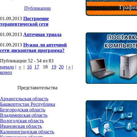
График
Публикации
01.09.2013
Построение
терапевтической сети
01.09.2013
Аптечная триада
01.09.2013
Нужна ли аптечной
сети дисконтная программа?
Публикации 52 - 54 из 83
начало
|
«
|
16
17
18
19
20
|
»
|
конец
Представительства
Архангельская область
Башкортостан Республика
Белгородская область
Владимирская область
Вологодская область
Ивановская область
Калининградская область