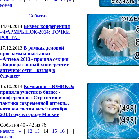
конец
События
14.04.2014
Бизнес-конференция
«ФАРМРЫНОК-2014: ТОЧКИ
РОСТА»
17.12.2013
В рамках деловой
программы выставки
«Аптека-2013» прошла секция
«Корпоративный университет
аптечной сети – взгляд в
будущее»
15.10.2013
Компания «ЮНИКО»
приняла участие в бизнес -
конференции «Стратегия и
тактика современной аптеки»,
которая состоялась 9 октября
2013 года в городе Москве
События 40 - 42 из 76
начало
|
«
|
12
13
14
15
16
|
»
|
конец